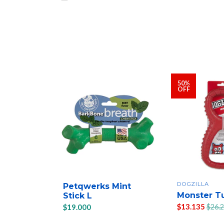
50%
OFF
DOGZILLA
Petqwerks Mint
Monster T
Stick L
$13.135
$19.000
$26.