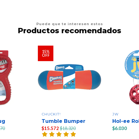
Puede que te interesen estos
Productos recomendados
15%
OFF
CHUCKIT!
JW
ug
Tumble Bumper
Hol-ee Ro
$15.572
$6.030
270
$18.320