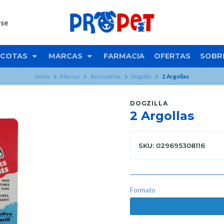
rse
COTAS
MARCAS
FARMACIA
OFERTAS
SOBR
Inicio
Marcas
Accesorios
Dogzilla
2 Argollas
DOGZILLA
2 Argollas
SKU: 029695308116
Formato