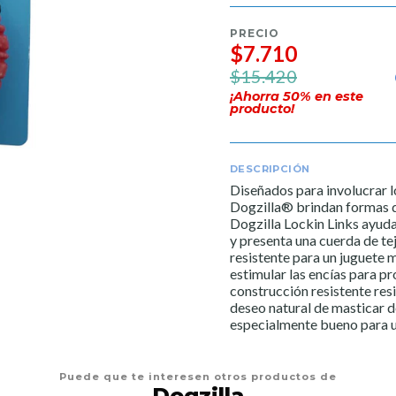
PRECIO
$7.710
$15.420
¡Ahorra
50
% en este
producto!
DESCRIPCIÓN
Diseñados para involucrar lo
Dogzilla® brindan formas di
Dogzilla Lockin Links ayuda 
y presenta una cuerda de t
resistente para un juguete 
estimular las encías para p
construcción resistente resi
deseo natural de masticar d
especialmente bueno para un 
Puede que te interesen otros productos de
Dogzilla