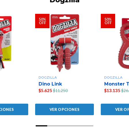
50%
50%
OFF
OFF
DOGZILLA
DOGZILLA
Dino Link
Monster 
$5.625
$13.135
$11.250
$26
CIONES
VER OPCIONES
VER O