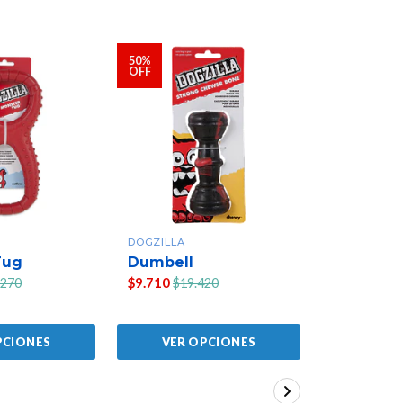
50%
50%
OFF
OFF
DOGZILLA
DOGZILLA
Tug
Dumbell
Dino Eg
$9.710
$10.050
.270
$19.420
$2
PCIONES
VER OPCIONES
VER 