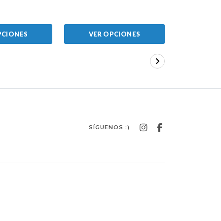
PCIONES
VER OPCIONES
VER 
SÍGUENOS :)