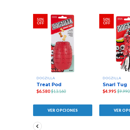
50%
50%
OFF
OFF
DOGZILLA
DOGZILLA
Treat Pod
Snarl Tug
$6.580
$4.995
$13.160
$9.990
VER OPCIONES
VER OP