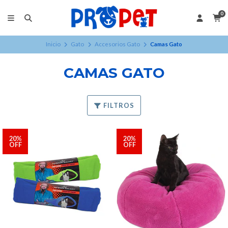
0
Inicio
Gato
Accesorios Gato
Camas Gato
CAMAS GATO
FILTROS
20%
20%
OFF
OFF