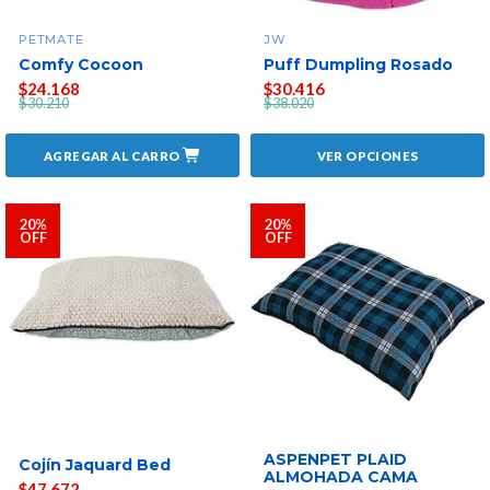
PETMATE
JW
Comfy Cocoon
Puff Dumpling Rosado
$24.168
$30.416
$30.210
$38.020
AGREGAR AL CARRO
VER OPCIONES
20%
20%
OFF
OFF
ASPENPET PLAID
Cojín Jaquard Bed
ALMOHADA CAMA
$47.672