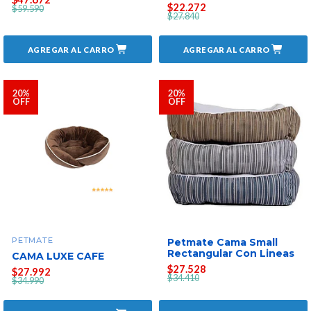
$22.272
$59.590
$27.840
AGREGAR AL CARRO
AGREGAR AL CARRO
20%
20%
OFF
OFF
PETMATE
Petmate Cama Small
Rectangular Con Lineas
CAMA LUXE CAFE
$27.528
$27.992
$34.410
$34.990