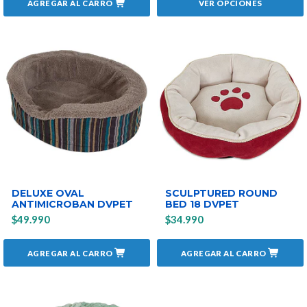
AGREGAR AL CARRO
VER OPCIONES
DELUXE OVAL
SCULPTURED ROUND
ANTIMICROBAN DVPET
BED 18 DVPET
$49.990
$34.990
AGREGAR AL CARRO
AGREGAR AL CARRO