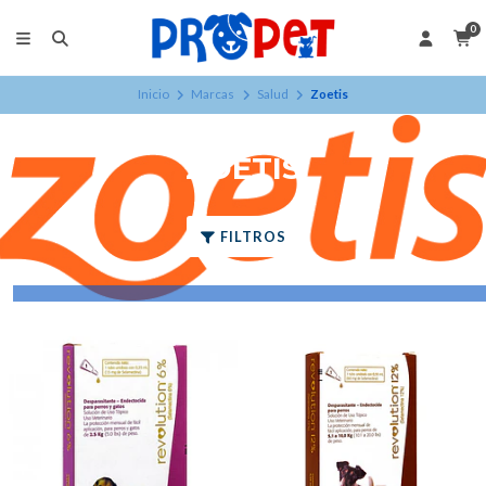
0
Inicio
Marcas
Salud
Zoetis
ZOETIS
FILTROS