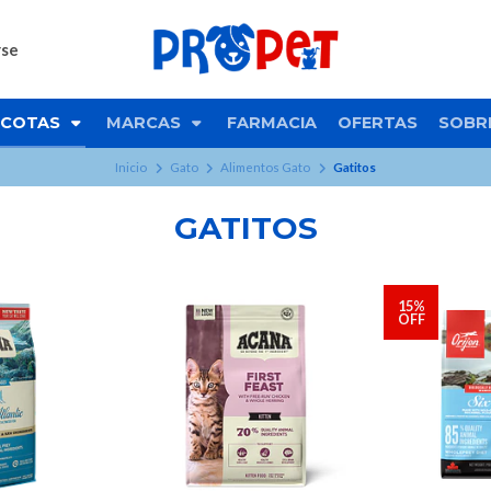
rse
COTAS
MARCAS
FARMACIA
OFERTAS
SOBR
Inicio
Gato
Alimentos Gato
Gatitos
GATITOS
15%
OFF