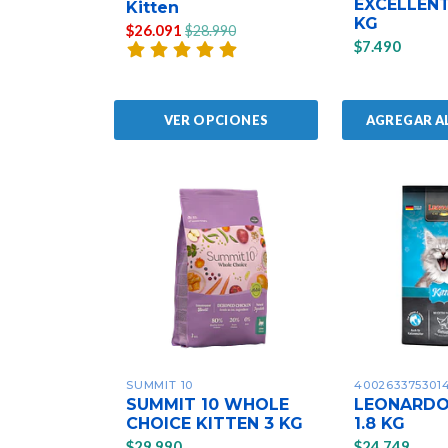
EXCELLENT
Kitten
KG
$26.091
$28.990
$7.490
AGREGAR A
VER OPCIONES
SUMMIT 10
400263375301
SUMMIT 10 WHOLE
LEONARDO
CHOICE KITTEN 3 KG
1.8 KG
$29.990
$24.749