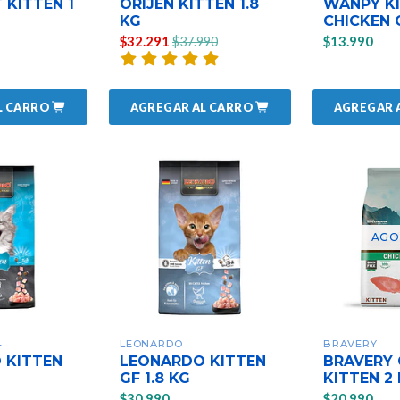
 KITTEN 1
ORIJEN KITTEN 1.8
WANPY K
KG
CHICKEN G
$32.291
$13.990
$37.990
L CARRO
AGREGAR AL CARRO
AGREGAR 
AGO
4
LEONARDO
BRAVERY
 KITTEN
LEONARDO KITTEN
BRAVERY 
GF 1.8 KG
KITTEN 2
$30.990
$20.990