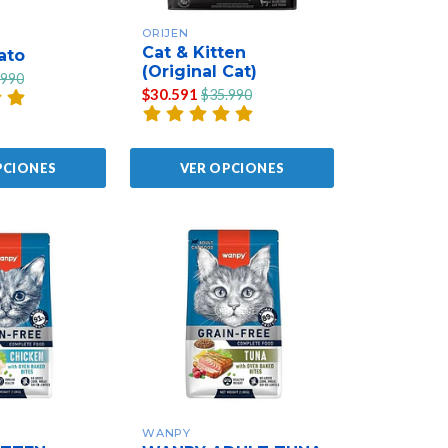
ORIJEN
Cat & Kitten
ato
(Original Cat)
.990
$30.591
$35.990
PCIONES
VER OPCIONES
WANPY