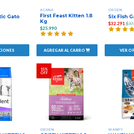
ACANA
ORIJEN
First Feast Kitten 1.8
tic Gato
Six Fish G
Kg
$32.291
$37
$25.990
AGREGAR AL CARRO
CIONES
VER O
15%
OFF
ORIJEN
WANPY