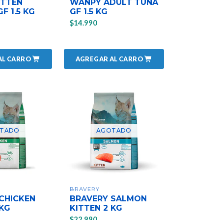
ITTEN
WANPY ADULT TUNA
F 1.5 KG
GF 1.5 KG
$14.990
AL CARRO
AGREGAR AL CARRO
TADO
AGOTADO
BRAVERY
CHICKEN
BRAVERY SALMON
 KG
KITTEN 2 KG
$22.990