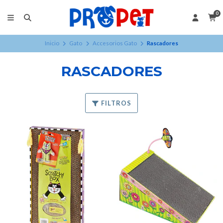
0
Inicio
Gato
Accesorios Gato
Rascadores
RASCADORES
FILTROS