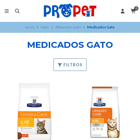
0
Inicio
Gato
Alimentos Gato
Medicados Gato
MEDICADOS GATO
FILTROS