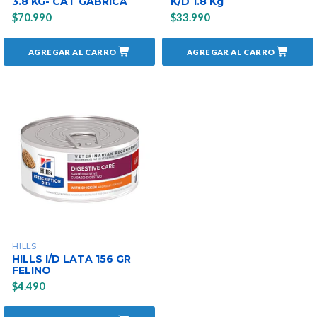
3.8 KG- CAT GABRICA
K/D 1.8 Kg
$70.990
$33.990
AGREGAR AL CARRO
AGREGAR AL CARRO
HILLS
HILLS I/D LATA 156 GR
FELINO
$4.490