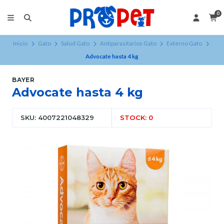
0
Inicio
Gato
Salud Gato
Antiparasitarios Gato
Externo Gato
Advocate hasta 4 kg
BAYER
Advocate hasta 4 kg
SKU: 4007221048329
STOCK: 0