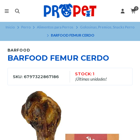
0
Inicio
Perro
Alimentos para Perros
Golosinas, Premios, Snacks Perro
BARFOOD FEMUR CERDO
BARFOOD
BARFOOD FEMUR CERDO
STOCK: 1
SKU: 6797322867186
¡Últimas unidades!