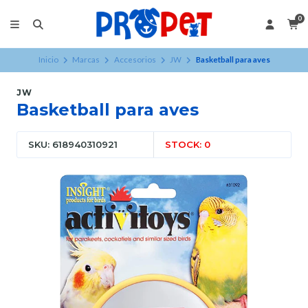
0
Inicio
Marcas
Accesorios
JW
Basketball para aves
JW
Basketball para aves
SKU: 618940310921
STOCK: 0