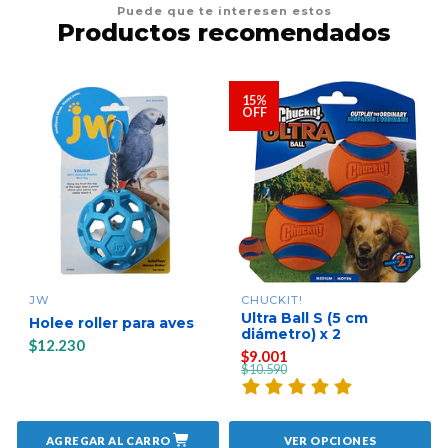
Puede que te interesen estos
Productos recomendados
15%
OFF
JW
CHUCKIT!
Ultra Ball S (5 cm
Holee roller para aves
diámetro) x 2
$12.230
$9.001
$10.590
AGREGAR AL CARRO
VER OPCIONES