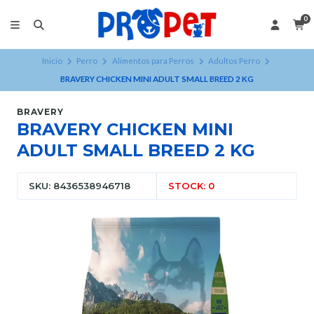
0
Inicio
Perro
Alimentos para Perros
Adultos Perro
BRAVERY CHICKEN MINI ADULT SMALL BREED 2 KG
BRAVERY
BRAVERY CHICKEN MINI
ADULT SMALL BREED 2 KG
SKU: 8436538946718
STOCK: 0