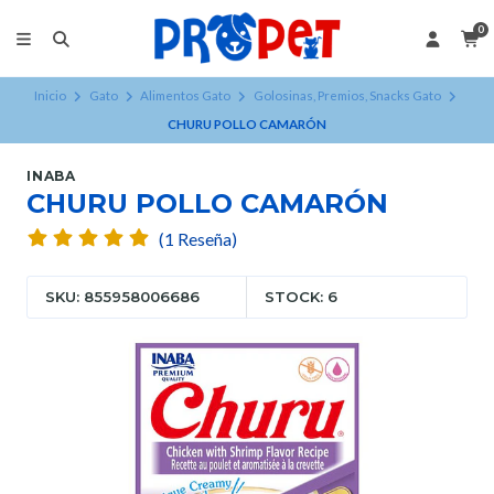
0
Inicio
Gato
Alimentos Gato
Golosinas, Premios, Snacks Gato
CHURU POLLO CAMARÓN
INABA
CHURU POLLO CAMARÓN
(1 Reseña)
SKU: 855958006686
STOCK: 6