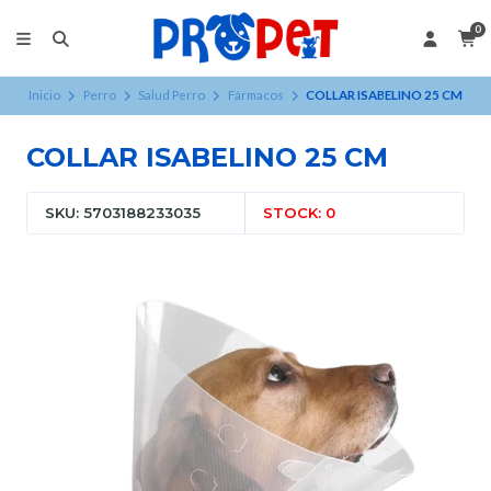
0
Inicio
Perro
Salud Perro
Fármacos
COLLAR ISABELINO 25 CM
COLLAR ISABELINO 25 CM
SKU: 5703188233035
STOCK: 0