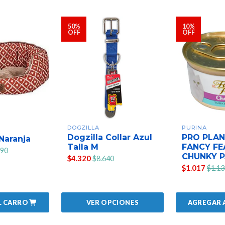
50%
10%
OFF
OFF
DOGZILLA
PURINA
Dogzilla Collar Azul
PRO PLAN
Naranja
Talla M
FANCY FE
990
CHUNKY P
$4.320
$8.640
$1.017
$1.13
L CARRO
AGREGAR 
VER OPCIONES