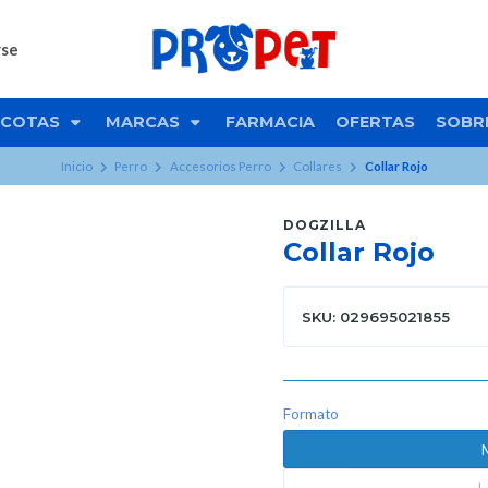
rse
COTAS
MARCAS
FARMACIA
OFERTAS
SOBR
Inicio
Perro
Accesorios Perro
Collares
Collar Rojo
DOGZILLA
Collar Rojo
SKU: 029695021855
Formato
M