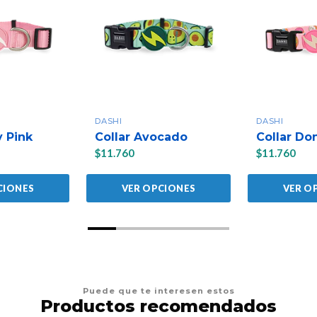
DASHI
DASHI
y Pink
Collar Avocado
Collar Do
$11.760
$11.760
CIONES
VER OPCIONES
VER O
Puede que te interesen estos
Productos recomendados