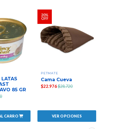
20%
10%
OFF
OFF
PETMATE
PURINA
 LATAS
FANCY F
Cama Cueva
AST
FLAKED-
$22.976
$28.720
AVO 85 GR
PURINA
$990
0
$1.10
AL CARRO
AGREGAR
VER OPCIONES