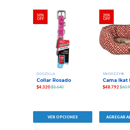
50%
20%
OFF
OFF
DOGZILLA
SNOOZZY®
Collar Rosado
Cama Ikat 
$4.320
$48.792
$8.640
$60.
AGREGAR A
VER OPCIONES