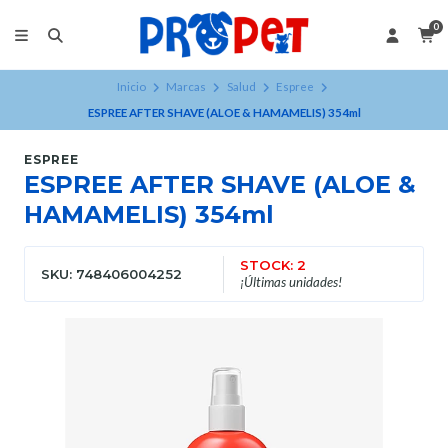
0
Inicio
Marcas
Salud
Espree
ESPREE AFTER SHAVE (ALOE & HAMAMELIS) 354ml
ESPREE
ESPREE AFTER SHAVE (ALOE &
HAMAMELIS) 354ml
STOCK: 2
SKU: 748406004252
¡Últimas unidades!