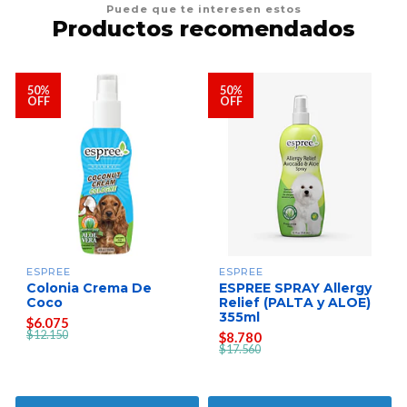
Puede que te interesen estos
Productos recomendados
50%
50%
OFF
OFF
ESPREE
ESPREE
Colonia Crema De
ESPREE SPRAY Allergy
Coco
Relief (PALTA y ALOE)
355ml
$6.075
$12.150
$8.780
$17.560