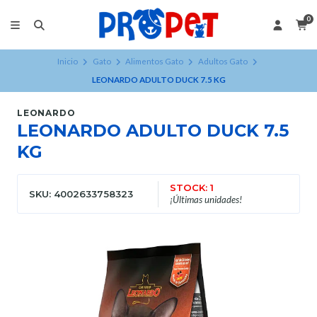
0
Inicio
Gato
Alimentos Gato
Adultos Gato
LEONARDO ADULTO DUCK 7.5 KG
LEONARDO
LEONARDO ADULTO DUCK 7.5
KG
STOCK: 1
SKU: 4002633758323
¡Últimas unidades!