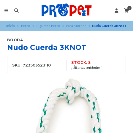
0
Inicio
Perro
Juguetes Perro
Para Morder
Nudo Cuerda 3KNOT
BOODA
Nudo Cuerda 3KNOT
STOCK: 3
SKU: 723503523110
¡Últimas unidades!