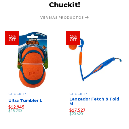
Chuckit!
VER MÁS PRODUCTOS
15%
15%
OFF
OFF
CHUCKIT!
CHUCKIT!
Lanzador Fetch & Fold
Ultra Tumbler L
M
$12.945
$17.527
$15.230
$20.620