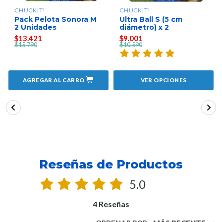
CHUCKIT!
CHUCKIT!
Pack Pelota Sonora M
Ultra Ball S (5 cm
2 Unidades
diámetro) x 2
$13.421
$9.001
$15.790
$10.590
AGREGAR AL CARRO
VER OPCIONES
Reseñas de Productos
5.0
4 Reseñas