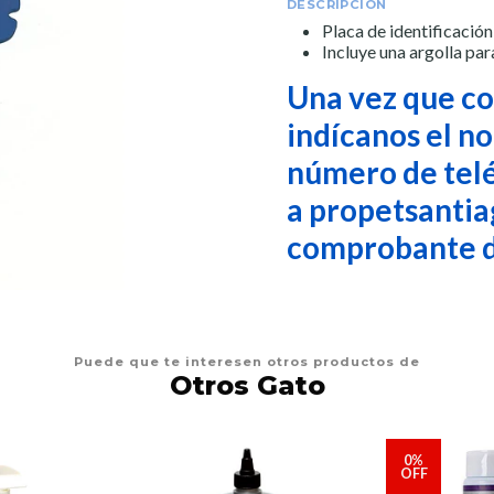
DESCRIPCIÓN
Placa de identificació
Incluye una argolla par
Una vez que co
indícanos el n
número de telé
a propetsantia
comprobante d
Puede que te interesen otros productos de
Otros Gato
0%
OFF