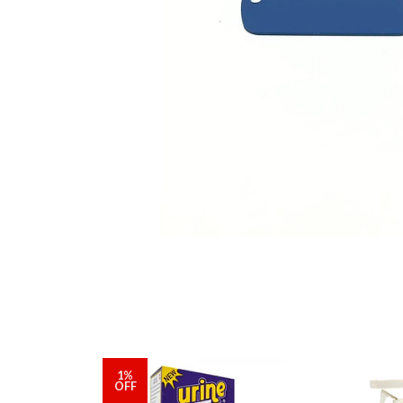
1%
OFF