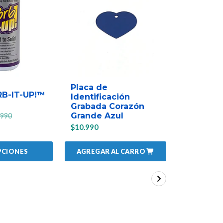
Placa de
Placa de
RB-IT-UP!™
Identificación
Identific
Grabada Corazón
Grabada
Grande Azul
Grande C
.990
$10.990
$10.990
AGREGAR AL CARRO
AGREGAR
PCIONES