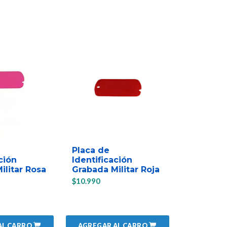
Placa de
Placa de
ción
Identificación
Identific
ilitar Rosa
Grabada Militar Roja
Grabada 
Morada
$10.990
$10.990
AL CARRO
AGREGAR AL CARRO
AGREGAR