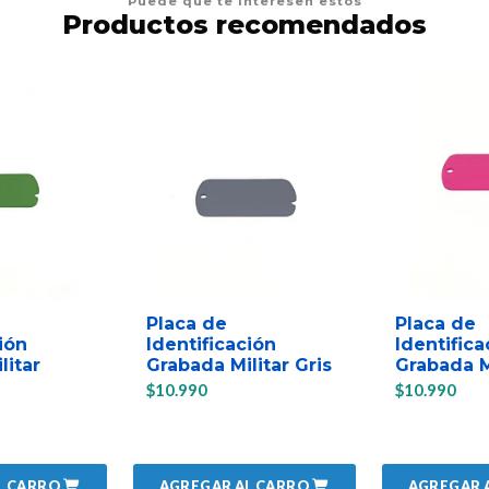
Puede que te interesen estos
Productos recomendados
Placa de
Placa de
ión
Identificación
Identifica
litar
Grabada Militar Gris
Grabada M
$10.990
$10.990
L CARRO
AGREGAR AL CARRO
AGREGAR 