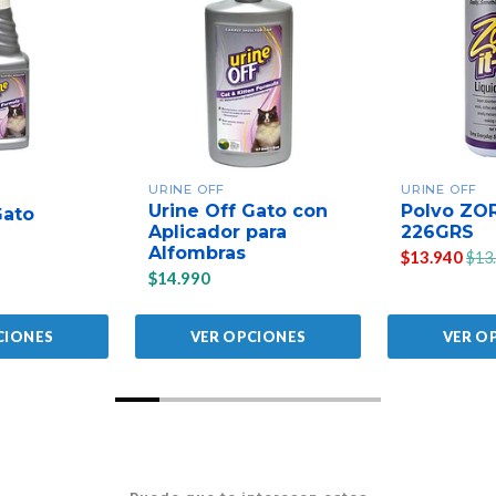
URINE OFF
URINE OFF
Urine Off Gato con
Polvo ZO
Gato
Aplicador para
226GRS
Alfombras
$13.940
$13
$14.990
CIONES
VER OPCIONES
VER O