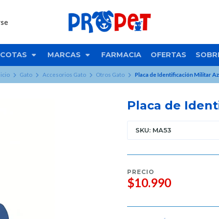
rse
COTAS
MARCAS
FARMACIA
OFERTAS
SOBR
nicio
Gato
Accesorios Gato
Otros Gato
Placa de Identificación Militar Az
Placa de Identi
SKU: MA53
PRECIO
$10.990