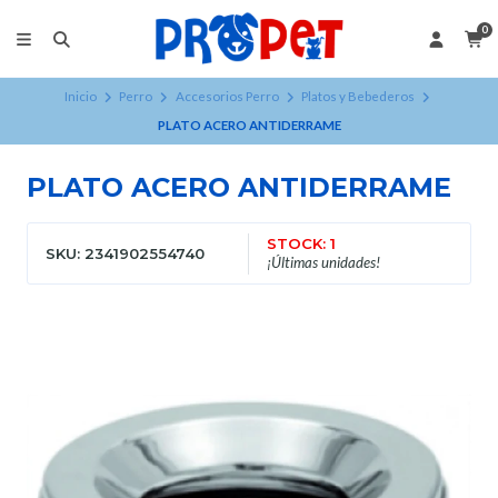
0
Inicio
Perro
Accesorios Perro
Platos y Bebederos
PLATO ACERO ANTIDERRAME
PLATO ACERO ANTIDERRAME
STOCK: 1
SKU: 2341902554740
¡Últimas unidades!