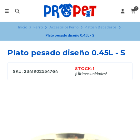
0
Inicio
Perro
Accesorios Perro
Platos y Bebederos
Plato pesado diseño 0.45L - S
Plato pesado diseño 0.45L - S
STOCK: 1
SKU: 2341902554764
¡Últimas unidades!