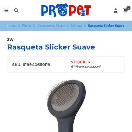
0
Inicio
Perro
Accesorios Perro
Belleza
Rasqueta Slicker Suave
JW
Rasqueta Slicker Suave
STOCK: 3
SKU: 618940650119
¡Últimas unidades!