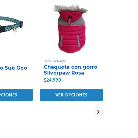
SILVERPAW
DASHI
Chaqueta con gorro
to Sub Geo
Collar Ro
Silverpaw Rosa
$11.760
$24.990
PCIONES
VER OPCIONES
VER 