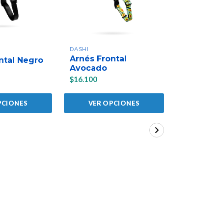
DASHI
DASHI
Arnés Frontal
ntal Negro
Arnés Fr
Avocado
$16.100
$16.100
PCIONES
VER OPCIONES
VER 