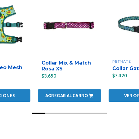
PETMATE
Collar Mix & Match
eo Mesh
Collar Ga
Rosa XS
$7.420
$3.650
AGREGAR AL CARRO
CIONES
VER O