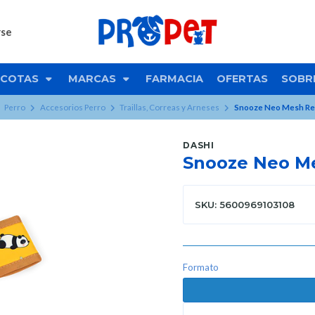
rse
COTAS
MARCAS
FARMACIA
OFERTAS
SOBR
Perro
Accesorios Perro
Traillas, Correas y Arneses
Snooze Neo Mesh Re
DASHI
Snooze Neo Me
SKU: 5600969103108
Formato