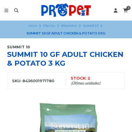
0
Inicio
Marcas
Alimentos
Summit10
SUMMIT 10 GF ADULT CHICKEN & POTATO 3 KG
SUMMIT 10
SUMMIT 10 GF ADULT CHICKEN
& POTATO 3 KG
STOCK: 2
SKU: 8436001971780
¡Últimas unidades!