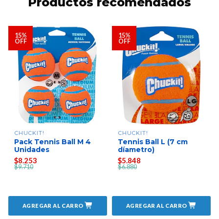
Productos recomendados
15%
15%
OFF
OFF
CHUCKIT!
CHUCKIT!
Pack Tennis Ball M 4
Tennis Ball L (7 cm
Unidades
díametro)
$8.253
$5.848
$9.710
$6.880
AGREGAR AL CARRO
AGREGAR AL CARRO