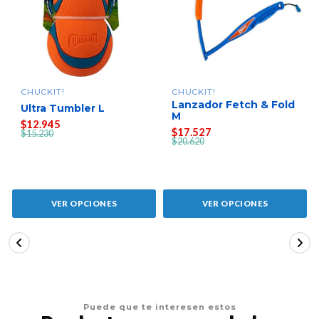
CHUCKIT!
CHUCKIT!
Lanzador Fetch & Fold
Ultra Tumbler L
M
$12.945
$17.527
$15.230
$20.620
VER OPCIONES
VER OPCIONES
Puede que te interesen estos