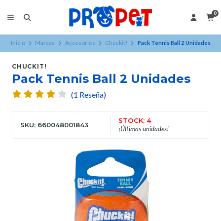
0
Inicio
Marcas
Accesorios
Chuckit!
Pack Tennis Ball 2 Unidades
CHUCKIT!
Pack Tennis Ball 2 Unidades
(1 Reseña)
STOCK: 4
SKU: 660048001843
¡Últimas unidades!