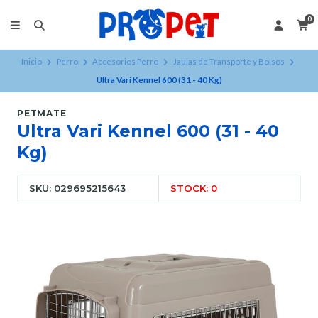
0
Inicio
Perro
Accesorios Perro
Jaulas de Transporte y Bolsos
Ultra Vari Kennel 600 (31 - 40 Kg)
PETMATE
Ultra Vari Kennel 600 (31 - 40
Kg)
SKU: 029695215643
STOCK: 0