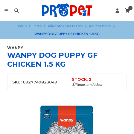
0
Inicio
Perro
Alimentos para Perros
Adultos Perro
WANPY DOG PUPPY GF CHICKEN 1.5 KG
WANPY
WANPY DOG PUPPY GF
CHICKEN 1.5 KG
STOCK: 2
SKU: 6927749823049
¡Últimas unidades!