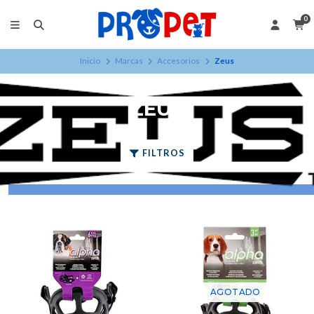
0
Inicio
Marcas
Accesorios
Zeus
ZEUS
FILTROS
AGOTADO