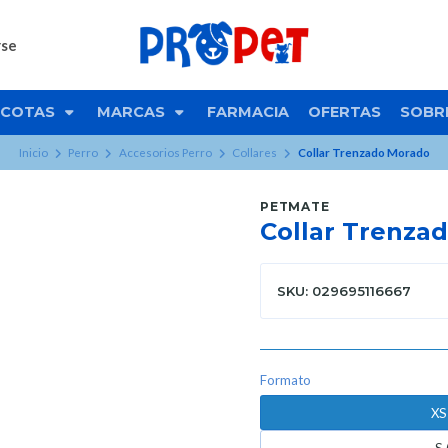
rse
COTAS
MARCAS
FARMACIA
OFERTAS
SOBR
Inicio
Perro
Accesorios Perro
Collares
Collar Trenzado Morado
PETMATE
Collar Trenza
SKU: 029695116667
Formato
XS