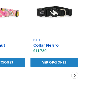
DASHI
PETMATE
nut
Collar Negro
Collar R
$11.760
$6.780
PCIONES
VER OPCIONES
VER 