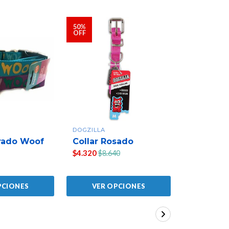
50%
50%
OFF
OFF
DOGZILLA
DOGZILLA
rado Woof
Collar Rosado
Collar Ro
$4.320
$4.320
$8.640
$8.
PCIONES
VER OPCIONES
VER 