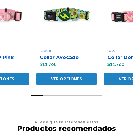
DASHI
DASHI
y Pink
Collar Avocado
Collar Do
$11.760
$11.760
CIONES
VER OPCIONES
VER O
Puede que te interesen estos
Productos recomendados