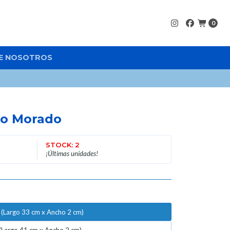
0
E NOSOTROS
do Morado
STOCK: 2
¡Últimas unidades!
 (Largo 33 cm x Ancho 2 cm)