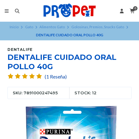
0
Inicio
Gato
Alimentos Gato
Golosinas, Premios, Snacks Gato
DENTALIFE CUIDADO ORAL POLLO 40G
DENTALIFE
DENTALIFE CUIDADO ORAL
POLLO 40G
(1 Reseña)
SKU: 7891000247495
STOCK: 12