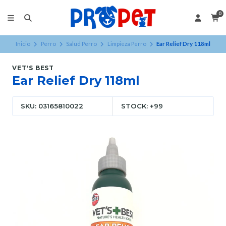
0
Inicio
Perro
Salud Perro
Limpieza Perro
Ear Relief Dry 118ml
VET'S BEST
Ear Relief Dry 118ml
SKU: 03165810022
STOCK: +99