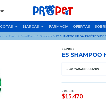
rse
COTAS
MARCAS
FARMACIA
OFERTAS
SOBR
icio
Perro
Salud Perro
Shampoo
ES SHAMPOO HIPOALERGÉNICO 355 
ESPREE
ES SHAMPOO 
SKU: 748406000209
PRECIO
$15.470