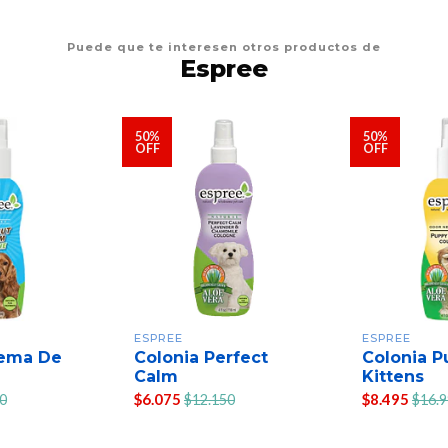
Puede que te interesen otros productos de
Espree
50%
50%
OFF
OFF
ESPREE
ESPREE
rema De
Colonia Perfect
Colonia P
Calm
Kittens
$6.075
$8.495
0
$12.150
$16.