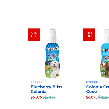
50%
50%
OFF
OFF
ESPREE
ESPREE
Blueberry Bliss
Colonia C
Colonia
Coco
$6.075
$6.075
$12.150
$12.15