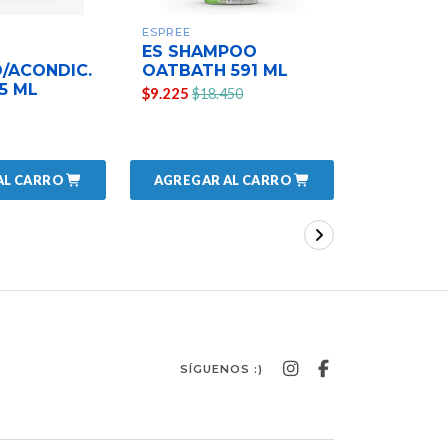
ESPREE
ESPREE
ES SHAMPOO
ES SHAM
/ACONDIC.
OATBATH 591 ML
SULFA 3
5 ML
$9.225
$7.735
$18.450
$15
AL CARRO
AGREGAR AL CARRO
AGREGAR
SÍGUENOS :)