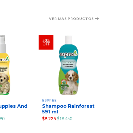
VER MÁS PRODUCTOS
50%
50%
OFF
OFF
ESPREE
ESPREE
uppies And
Shampoo Rainforest
ES SHAM
591 ml
SULFA 3
$9.225
$7.735
990
$18.450
$15