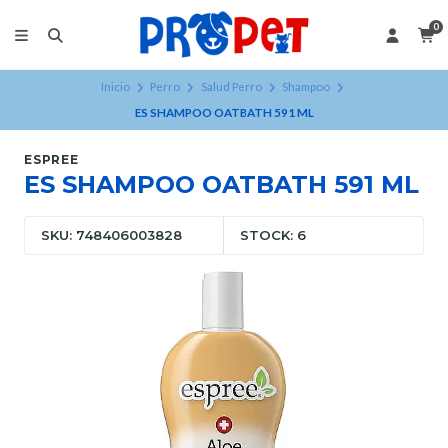
0
Inicio
Perro
Salud Perro
Shampoo
ES SHAMPOO OATBATH 591 ML
ESPREE
ES SHAMPOO OATBATH 591 ML
SKU: 748406003828
STOCK: 6