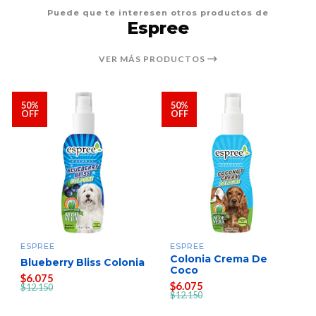
Puede que te interesen otros productos de
Espree
VER MÁS PRODUCTOS
50%
50%
OFF
OFF
ESPREE
ESPREE
Colonia Crema De
Blueberry Bliss Colonia
Coco
$6.075
$6.075
$12.150
$12.150