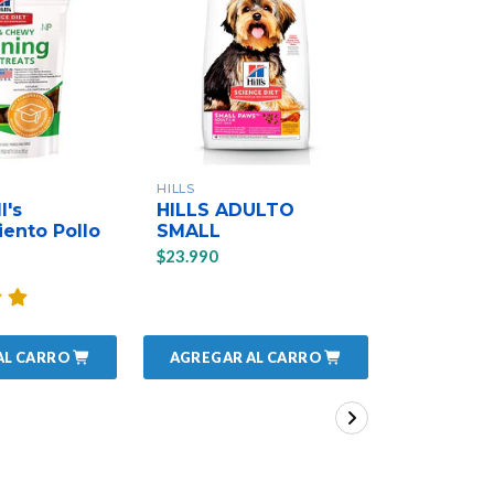
HILLS
HILLS
l's
HILLS ADULTO
HILLS C
ento Pollo
SMALL
PUPPY & 
KG
$23.990
$23.990
AL CARRO
AGREGAR AL CARRO
AGREGAR