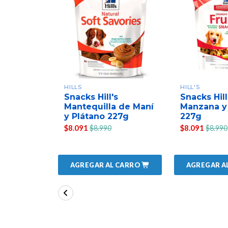
HILLS
HILL'S
Snacks Hill's
Snacks Hill
Mantequilla de Maní
Manzana y
y Plátano 227g
227g
$8.091
$8.091
$8.990
$8.990
AGREGAR AL CARRO
AGREGAR A