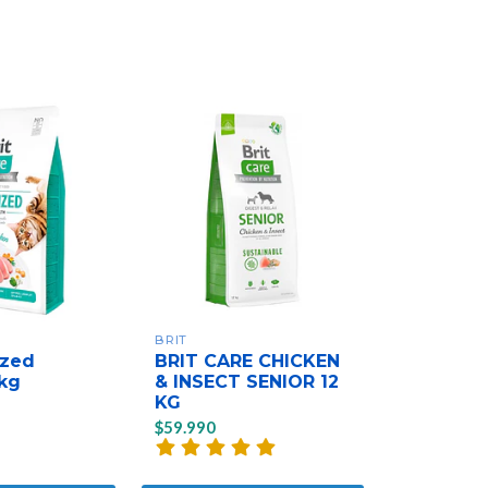
BRIT
BRIT CARE
ized
BRIT CARE CHICKEN
BRIT CA
 kg
& INSECT SENIOR 12
& INSECT
KG
KG
$59.990
$22.990