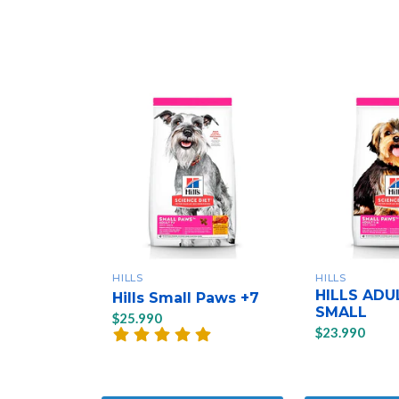
HILLS
HILLS
HILLS ADU
Hills Small Paws +7
SMALL
$25.990
$23.990