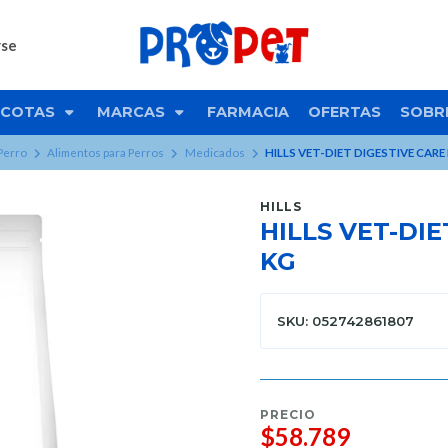
rse
COTAS
MARCAS
FARMACIA
OFERTAS
SOBR
Perro
Alimentos para Perros
Medicados
HILLS VET-DIET DIGESTIVE CARE I
HILLS
HILLS VET-DIE
KG
SKU: 052742861807
PRECIO
$58.789