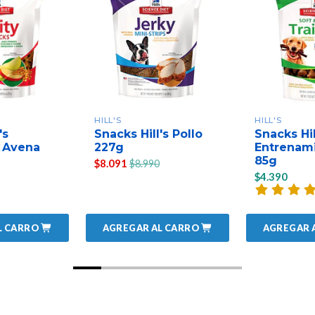
HILL'S
HILL'S
's
Snacks Hill's Pollo
Snacks Hil
 Avena
227g
Entrenami
85g
$8.091
$8.990
$4.390
L CARRO
AGREGAR AL CARRO
AGREGAR 