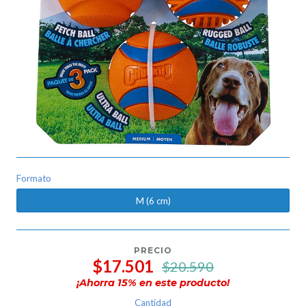
Formato
M (6 cm)
PRECIO
$17.501
$20.590
¡Ahorra
15
% en este producto!
Cantidad