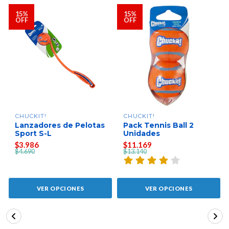
15%
15%
OFF
OFF
CHUCKIT!
CHUCKIT!
Lanzadores de Pelotas
Pack Tennis Ball 2
Sport S-L
Unidades
$3.986
$11.169
$4.690
$13.140
VER OPCIONES
VER OPCIONES