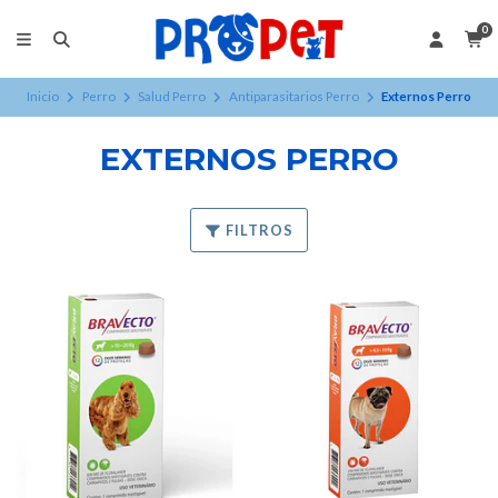
0
Inicio
Perro
Salud Perro
Antiparasitarios Perro
Externos Perro
EXTERNOS PERRO
FILTROS