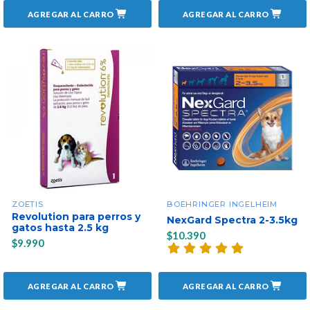
AGREGAR AL CARRO
AGREGAR AL CARRO
ZOETIS
BOEHRINGER INGELHEIM
Revolution para perros y
NexGard Spectra 2-3.5kg
gatos hasta 2.5 kg
$10.390
$9.990
AGREGAR AL CARRO
AGREGAR AL CARRO