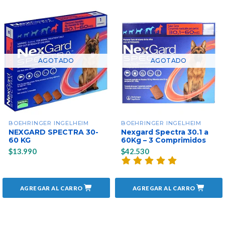
AGOTADO
AGOTADO
BOEHRINGER INGELHEIM
BOEHRINGER INGELHEIM
NEXGARD SPECTRA 30-
Nexgard Spectra 30.1 a
60 KG
60Kg – 3 Comprimidos
$13.990
$42.530
AGREGAR AL CARRO
AGREGAR AL CARRO