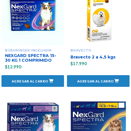
BOEHRINGER INGELHEIM
BRAVECTO
NEXGARD SPECTRA 15-
Bravecto 2 a 4,5 kgs
30 KG 1 COMPRIMIDO
$17.990
$12.990
AGREGAR AL CARRO
AGREGAR AL CARRO