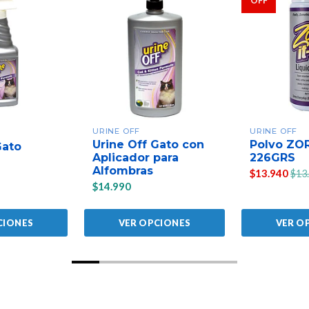
OFF
URINE OFF
URINE OFF
Urine Off Gato con
Polvo ZO
Gato
Aplicador para
226GRS
Alfombras
$13.940
$13
$14.990
CIONES
VER OPCIONES
VER O