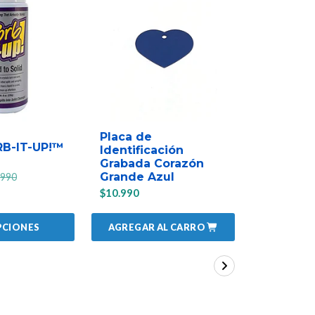
Placa de
Placa de
RB-IT-UP!™
Identificación
Identific
Grabada Corazón
Grabada
Grande Azul
Grande C
.990
$10.990
$10.990
AGREGAR AL CARRO
AGREGAR
PCIONES