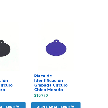
Placa de
Placa de
ción
Identificación
Identific
írculo
Grabada Círculo
Grabada 
gro
Chico Morado
Chico Fu
$10.990
$10.990
AL CARRO
AGREGAR AL CARRO
AGREGAR