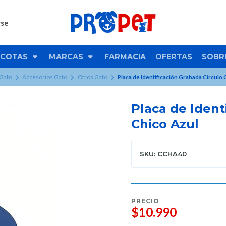
rse
COTAS
MARCAS
FARMACIA
OFERTAS
SOBR
Gato
Accesorios Gato
Otros Gato
Placa de Identificación Grabada Círculo 
Placa de Ident
Chico Azul
SKU: CCHA40
PRECIO
$10.990