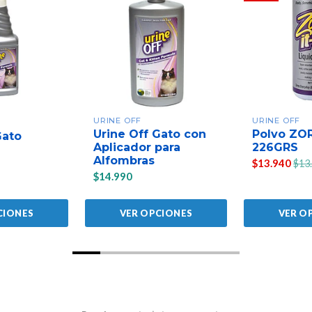
URINE OFF
URINE OFF
Urine Off Gato con
Polvo ZO
Gato
Aplicador para
226GRS
Alfombras
$13.940
$13
$14.990
CIONES
VER OPCIONES
VER O