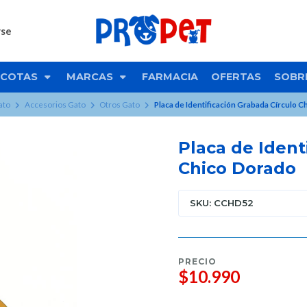
rse
COTAS
MARCAS
FARMACIA
OFERTAS
SOBR
ato
Accesorios Gato
Otros Gato
Placa de Identificación Grabada Círculo 
Placa de Ident
Chico Dorado
SKU: CCHD52
PRECIO
$10.990