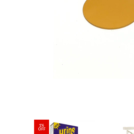
1%
OFF