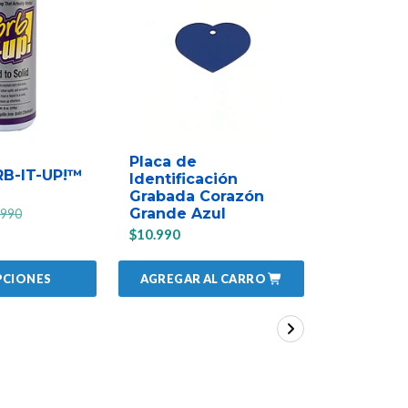
Placa de
Placa de
RB-IT-UP!™
Identificación
Identific
Grabada Corazón
Grabada
Grande Azul
Grande C
.990
$10.990
$10.990
AGREGAR AL CARRO
AGREGAR
PCIONES