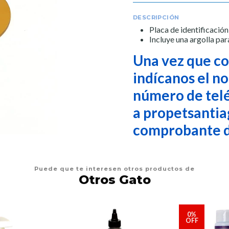
DESCRIPCIÓN
Placa de identificació
Incluye una argolla par
Una vez que co
indícanos el n
número de telé
a propetsantia
comprobante d
Puede que te interesen otros productos de
Otros Gato
0%
OFF