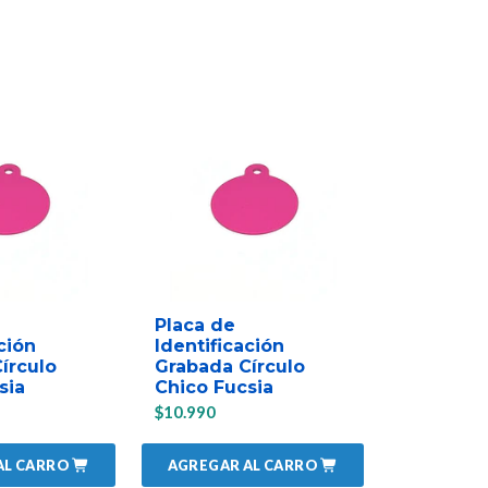
Placa de
Placa de
ción
Identificación
Identific
írculo
Grabada Círculo
Grabada 
sia
Chico Fucsia
Chico Ve
$10.990
$10.990
AL CARRO
AGREGAR AL CARRO
AGREGAR