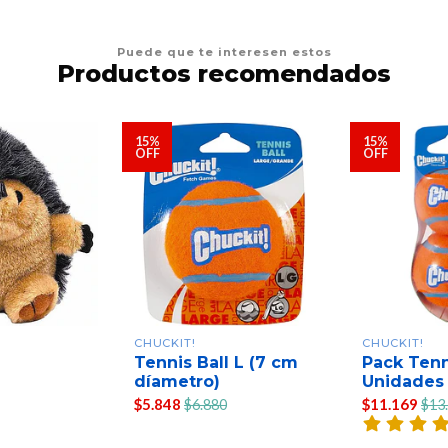
Puede que te interesen estos
Productos recomendados
15%
15%
OFF
OFF
CHUCKIT!
CHUCKIT!
Tennis Ball L (7 cm
Pack Tenn
díametro)
Unidades
$5.848
$11.169
$6.880
$13