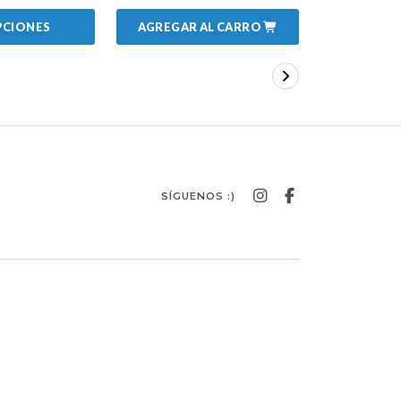
AGREGAR AL CARRO
PCIONES
VER 
SÍGUENOS :)