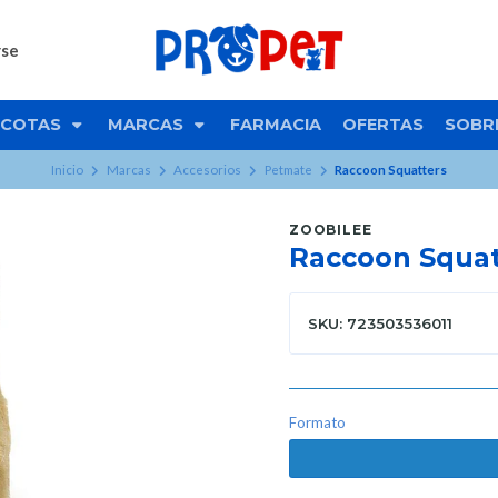
rse
COTAS
MARCAS
FARMACIA
OFERTAS
SOBR
Inicio
Marcas
Accesorios
Petmate
Raccoon Squatters
ZOOBILEE
Raccoon Squat
SKU: 723503536011
Formato