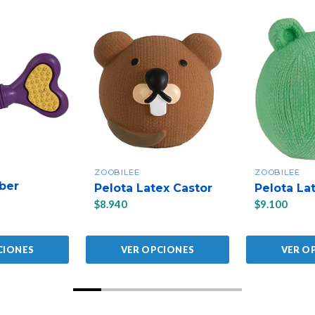
ZOOBILEE
ZOOBILEE
ber
Pelota Latex Castor
Pelota La
$8.940
$9.100
CIONES
VER OPCIONES
VER O