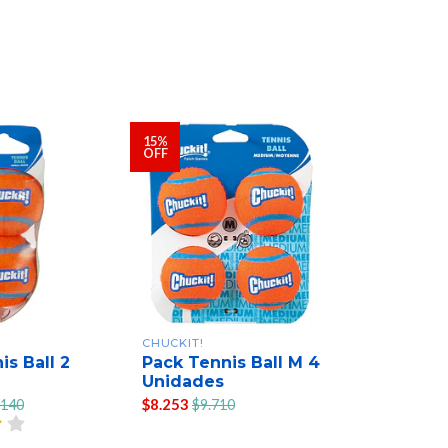
15%
15%
OFF
OFF
CHUCKIT!
CHUCKIT!
is Ball 2
Pack Tennis Ball M 4
Pack Pelo
Unidades
2 Unidad
$8.253
$11.500
.140
$9.710
$1