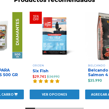
15%
OFF
ORIJEN
BELCANDO
PARA
Belcando 
Six Fish
 500 GR
Salmon 4
$29.741
$34.990
$35.990
L CARRO
AGREGAR 
VER OPCIONES