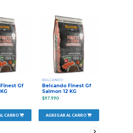
BELCANDO
ALPHA SPIR
Finest Gf
Belcando Finest Gf
PRIMAL 
 KG
Salmon 12 KG
WATERS 
$97.990
$4.990
AL CARRO
AGREGAR AL CARRO
AGREGAR