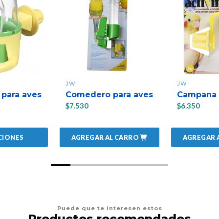
JW
JW
para aves
Comedero para aves
Campana 
$7.530
$6.350
AGREGAR AL CARRO
AGREGAR 
CIONES
Puede que te interesen estos
Productos recomendados