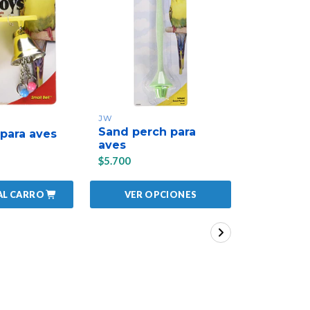
JW
JW
Sand perch para
Tina exte
para aves
aves
aves
$5.700
$13.140
AL CARRO
AGREGAR
VER OPCIONES