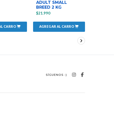
ADULT SMALL
2kg
BREED 2 KG
$20.990
$21.990
AL CARRO
AGREGAR AL CARRO
AGREGAR
SÍGUENOS :)