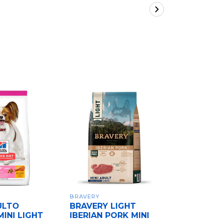
BRAVERY
BRIT CARE
ULTO
BRAVERY LIGHT
Brit Care
MINI LIGHT
IBERIAN PORK MINI
Sterilize