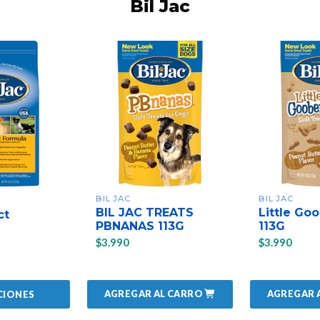
Bil Jac
BIL JAC
BIL JAC
BIL JAC TREATS
Little Goo
ct
PBNANAS 113G
113G
$3.990
$3.990
AGREGAR AL CARRO
AGREGAR 
CIONES