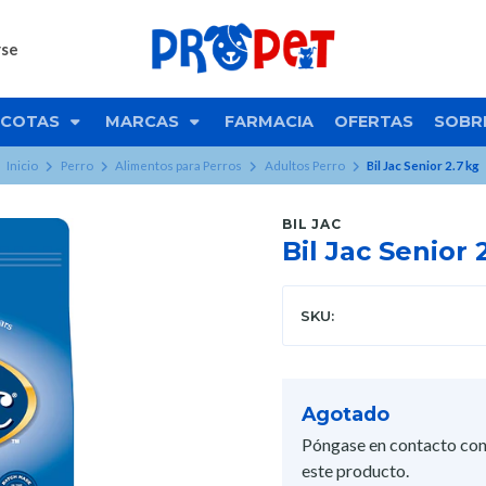
rse
COTAS
MARCAS
FARMACIA
OFERTAS
SOBR
Inicio
Perro
Alimentos para Perros
Adultos Perro
Bil Jac Senior 2.7 kg
BIL JAC
Bil Jac Senior 
SKU:
Agotado
Póngase en contacto con
este producto.