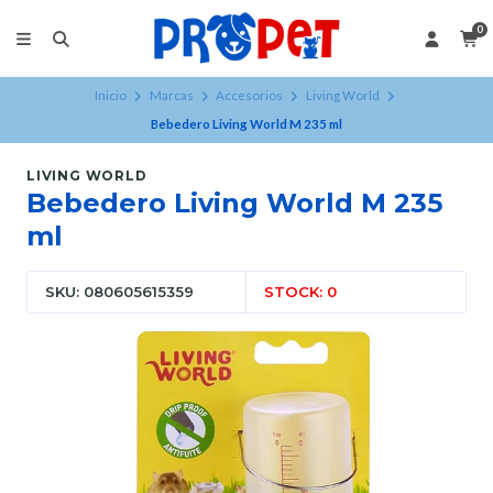
0
Inicio
Marcas
Accesorios
Living World
Bebedero Living World M 235 ml
LIVING WORLD
Bebedero Living World M 235
ml
SKU: 080605615359
STOCK: 0