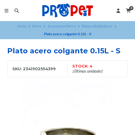
0
Inicio
Perro
Accesorios Perro
Platos y Bebederos
Plato acero colgante 0.15L - S
Plato acero colgante 0.15L - S
STOCK: 4
SKU: 2341902554399
¡Últimas unidades!