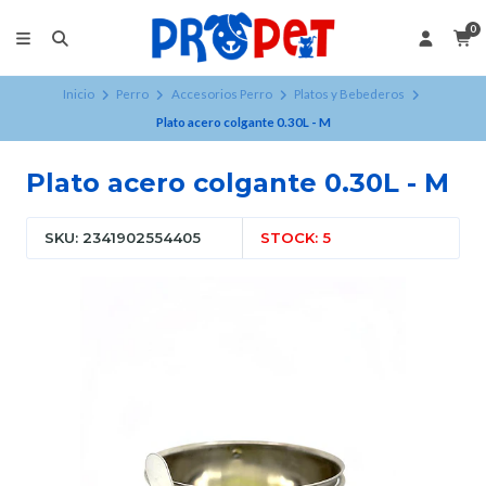
0
Inicio
Perro
Accesorios Perro
Platos y Bebederos
Plato acero colgante 0.30L - M
Plato acero colgante 0.30L - M
SKU: 2341902554405
STOCK: 5