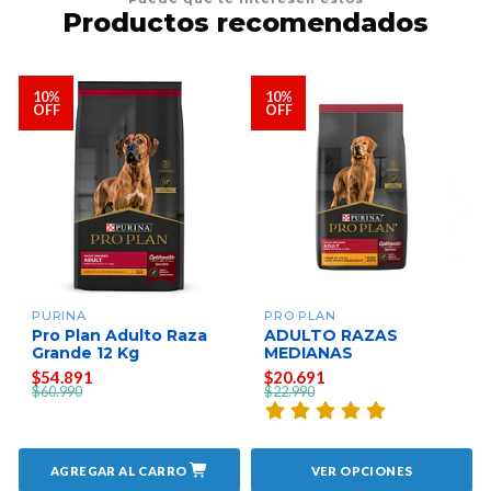
Productos recomendados
10%
10%
OFF
OFF
PURINA
PRO PLAN
Pro Plan Adulto Raza
ADULTO RAZAS
Grande 12 Kg
MEDIANAS
$54.891
$20.691
$60.990
$22.990
AGREGAR AL CARRO
VER OPCIONES